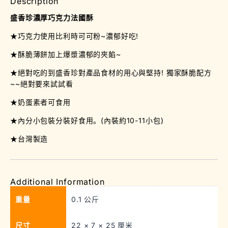
Description
盛香珍濃厚巧克力法國酥
★巧克力使用比利時可可粉~濃郁好吃!
★酥脆薄餅加上爆漿濃郁的夾餡~
★絕對吃的到盛香珍對產品食材的用心與堅持! 獨家酥脆配方
~~絕對要來試試看
★奶蛋素者可食用
★內分小包裝分裝好食用。(內裝約10-11小包)
★台灣製造
Additional Information
重量
0.1 公斤
尺寸
22 × 7 × 25 厘米