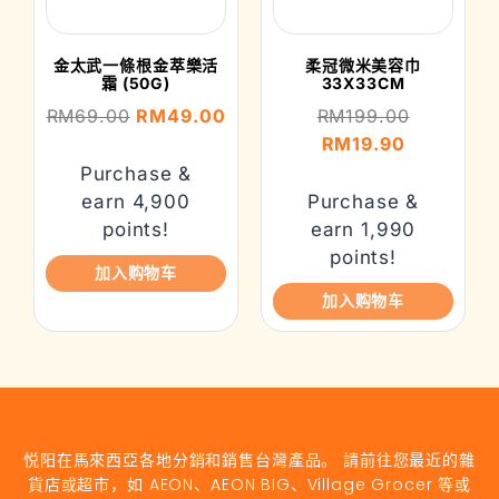
金太武一條根金萃樂活
柔冠微米美容巾
霜 (50G)
33X33CM
RM
69.00
RM
49.00
RM
199.00
RM
19.90
Purchase &
earn 4,900
Purchase &
points!
earn 1,990
points!
加入购物车
加入购物车
悦阳在馬來西亞各地分銷和銷售台灣產品。 請前往您最近的雜
貨店或超市，如 AEON、AEON BIG、Village Grocer 等或