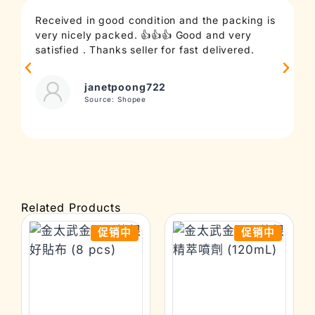
Received in good condition and the packing is
T
very nicely packed. 👍👍👍 Good and very
c
satisfied . Thanks seller for fast delivered.
t
janetpoong722
Source: Shopee
Related Products
促销中
促销中