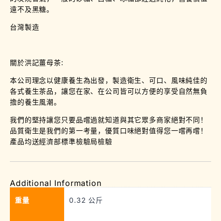
遠不及黑糖。
台灣製造
關於洪記薑母茶:
本公司理念以健康養生為出發，製造衛生、可口、風味純佳的
各式養生茶品，讓您在家、在公司皆可以方便的享受自然無負
擔的養生風潮。
我們的堅持讓您只要品嚐過就知道與其它眾多商家絕對不同！
品質衛生是我們的第一考量，優質口味絕對值得您一嚐再嚐！
產品均送經濟部標準檢驗局檢驗
Additional Information
重量
0.32 公斤