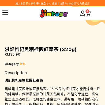
加入會員即可享有所有產品 5% 折扣 | 西馬RM200 即可免費送貨
0
洪記枸杞黑糖桂圓紅棗茶 (320g)
RM
35.90
Category
飲料
Description
洪記枸杞黑糖桂圓紅棗茶
黑糖是甘蔗榨汁後直接熬煮，16 公斤的紅甘蔗才能提煉出一斤
的純黑糖，保留最原始的甘蔗天然風味，不經化學過程，富含
維生素及礦物質，黑糖里的糖蜜滋味，還帶著一般砂糖所沒有
的炭燒香氣，一般的砂糖、白糖、冰糖都經過純化，營養價值