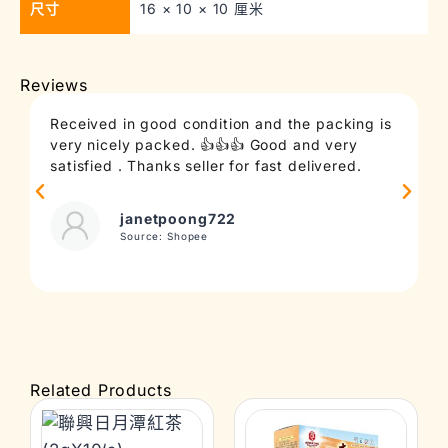
尺寸
16 × 10 × 10 厘米
Reviews
Received in good condition and the packing is
T
very nicely packed. 👍👍👍 Good and very
c
satisfied . Thanks seller for fast delivered.
t
janetpoong722
Source: Shopee
Related Products