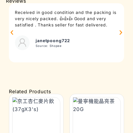
Reviews
Received in good condition and the packing is
T
very nicely packed. 👍👍👍 Good and very
c
satisfied . Thanks seller for fast delivered.
t
janetpoong722
Source: Shopee
Related Products