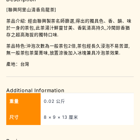
[聯興阿里山清香烏龍茶]
茶品介紹: 經由聯興製茶名師篩選,得出的獨具色、香、韻、味
於一身的茶包,此茶湯汁鮮靈甘美、香氣清高持久,冷聞餘香猶
存之超高海拔的獨特口味.
茶品特色:沖泡次數為一般茶包2倍,茶包經長久浸泡不易苦澀,
無一般茶包茶葉菁味,放置涼後加入冰塊兼具冷泡茶效果.
產地：台灣
Additional Information
重量
0.02 公斤
尺寸
8 × 9 × 13 厘米