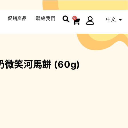
促銷產品
聯絡我們
0
中文
ENG
微笑河馬餅 (60g)