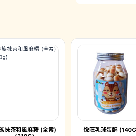
族抹茶和風麻糬 (全素)
悦旺乳球蛋酥 (140G