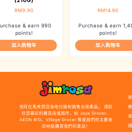
(210G)
RM
9.90
RM
14.90
urchase & earn 990
Purchase & earn 1,4
points!
points!
加入购物车
加入购物车
悅旺在馬來西亞各地分銷和銷售台灣產品。 請前
往您最近的雜貨店或超市，如 Jaya Grocer、
AEON BIG、Village Grocer 等或我們的主要商
店地點購買我們的產品！