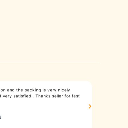
on and the packing is very nicely
Taste: good an
very satisfied . Thanks seller for fast
anymore, at le
madd
Sourc
2