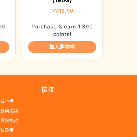
(190G)
RM
13.90
90
Purchase & earn 1,390
points!
加入购物车
链接
查找地点
條款與協議
退貨與換貨
隱私政策