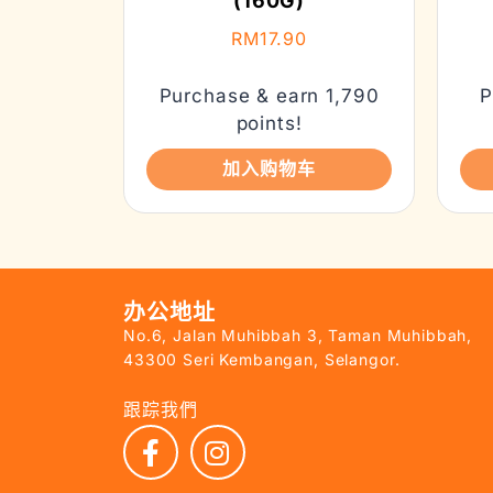
(160G)
RM
17.90
Purchase & earn 1,790
P
points!
加入购物车
办公地址
No.6, Jalan Muhibbah 3, Taman Muhibbah,
43300 Seri Kembangan, Selangor.
跟踪我們