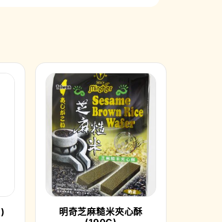
)
明奇芝麻糙米夾心酥