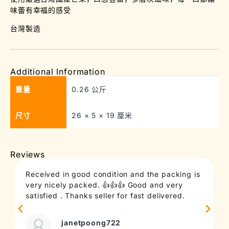
味蕾有幸福的感受
台灣製造
Additional Information
重量
0.26 公斤
尺寸
26 × 5 × 19 厘米
Reviews
Received in good condition and the packing is
T
very nicely packed. 👍👍👍 Good and very
c
satisfied . Thanks seller for fast delivered.
t
janetpoong722