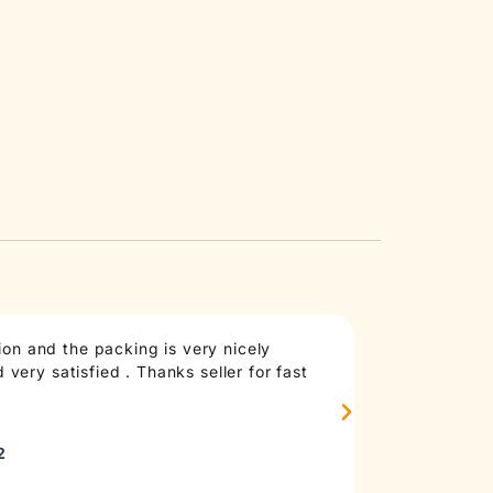
on and the packing is very nicely
Taste: good an
very satisfied . Thanks seller for fast
anymore, at le
madd
Sourc
2