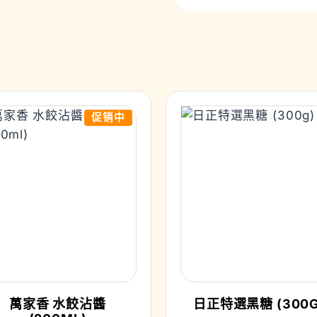
促销中
萬家香 水餃沾醬
日正特選黑糖 (300G