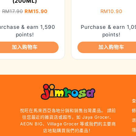
(200ML)
RM
17.90
RM
15.90
RM
10.90
urchase & earn 1,590
Purchase & earn 1,0
points!
points!
加入购物车
加入购物车
悅旺在馬來西亞各地分銷和銷售台灣產品。 請前
往您最近的雜貨店或超市，如 Jaya Grocer、
AEON BIG、Village Grocer 等或我們的主要商
店地點購買我們的產品！