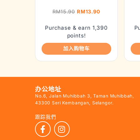
RM
15.90
RM
13.90
Purchase & earn 1,390
P
points!
加入购物车
办公地址
No.6, Jalan Muhibbah 3, Taman Muhibbah,
43300 Seri Kembangan, Selangor.
跟踪我們