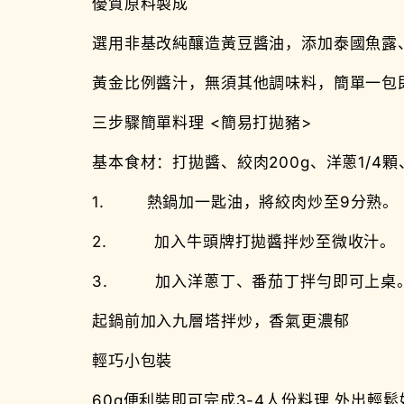
優質原料製成
選用非基改純釀造黃豆醬油，添加泰國魚露
黃金比例醬汁，無須其他調味料，簡單一包
三步驟簡單料理 <簡易打拋豬>
基本食材：打拋醬、絞肉200g、洋蔥1/4
1. 熱鍋加一匙油，將絞肉炒至9分熟。
2. 加入牛頭牌打拋醬拌炒至微收汁。
3. 加入洋蔥丁、番茄丁拌勻即可上桌
起鍋前加入九層塔拌炒，香氣更濃郁
輕巧小包裝
60g便利裝即可完成3-4人份料理 外出輕