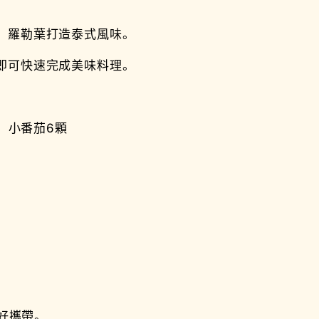
、羅勒葉打造泰式風味。
即可快速完成美味料理。
顆、小番茄6顆
。
鬆好攜帶。