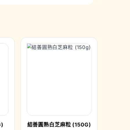
)
結善圓熟白芝麻粒 (150G)