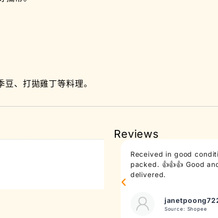
季豆、打拋雞丁等料理。
Reviews
Received in good conditi
packed. 👍👍👍 Good and 
delivered.
janetpoong72
Source: Shopee