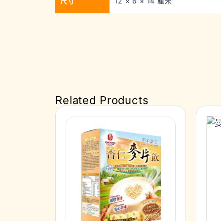
尺寸
12 × 6 × 14 厘米
Related Products