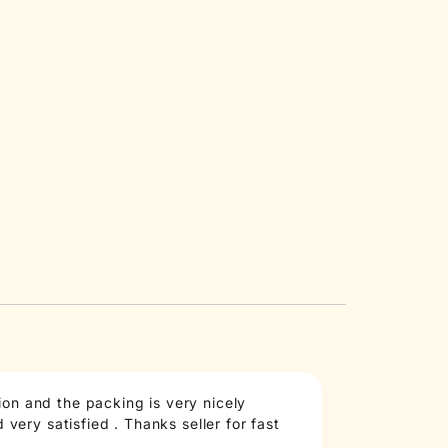
on and the packing is very nicely
Taste: good an
very satisfied . Thanks seller for fast
anymore, at le