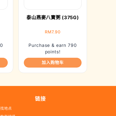
泰山燕麥八寶粥 (375G)
RM
7.90
90
Purchase & earn 790
points!
加入购物车
链接
查找地点