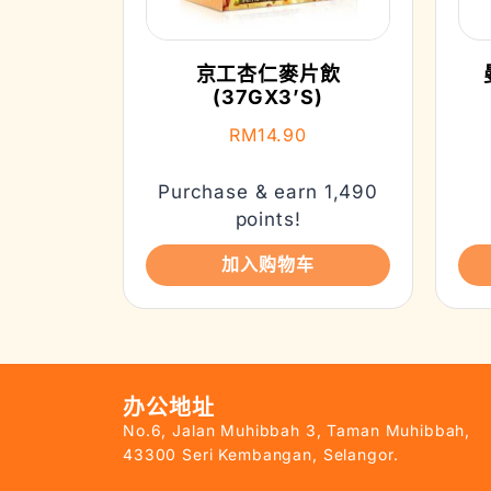
京工杏仁麥片飲
(37GX3’S)
RM
14.90
Purchase & earn 1,490
points!
加入购物车
办公地址
No.6, Jalan Muhibbah 3, Taman Muhibbah,
43300 Seri Kembangan, Selangor.