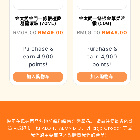
金太武金門一條根檀香
金太武一條根金萃樂活
凝露滾珠 (70ML)
霜 (50G)
RM
69.00
RM
49.00
RM
69.00
RM
49.00
Purchase &
Purchase &
earn 4,900
earn 4,900
points!
points!
加入购物车
加入购物车
悦阳在馬來西亞各地分銷和銷售台灣產品。 請前往您最近的雜
貨店或超市，如 AEON、AEON BIG、Village Grocer 等或
我們的主要商店地點購買我們的產品！