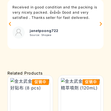
Received in good condition and the packing is
T
very nicely packed. 👍👍👍 Good and very
c
satisfied . Thanks seller for fast delivered.
t
janetpoong722
Source: Shopee
Related Products
促销中
促销中