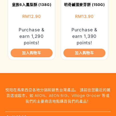
皇族6入鳳梨酥 (138G)
明奇鹹蛋麥芽餅 (150G)
RM
12.90
RM
13.90
Purchase &
Purchase &
earn 1,290
earn 1,390
points!
points!
加入购物车
加入购物车
悦阳在馬來西亞各地分銷和銷售台灣產品。 請前往您最近的雜
貨店或超市，如 AEON、AEON BIG、Village Grocer 等或
我們的主要商店地點購買我們的產品！