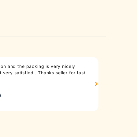
on and the packing is very nicely
Taste: good an
very satisfied . Thanks seller for fast
anymore, at le
madd
Sourc
2