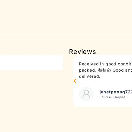
Reviews
Received in good conditi
packed. 👍👍👍 Good and 
delivered.
janetpoong72
Source: Shopee