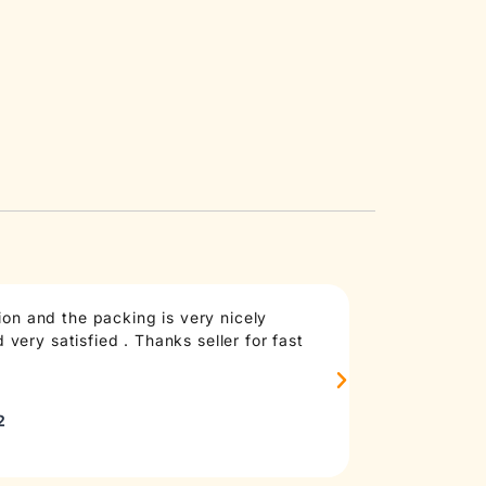
on and the packing is very nicely
Taste: good an
very satisfied . Thanks seller for fast
anymore, at le
madd
Sourc
2