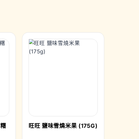
麻糬
旺旺 鹽味雪燒米果 (175G)