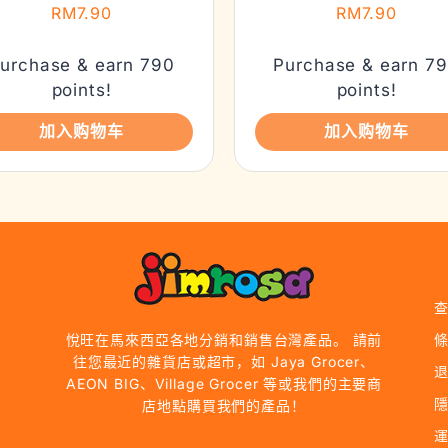
RM
7.90
RM
7.90
urchase & earn 790
Purchase & earn 7
points!
points!
加入购物车
加入购物车
悅旺在馬來西亞各地分銷和銷售台灣產品。 請前
往您最近的雜貨店或超市，如 Jaya Grocer、
AEON BIG、Village Grocer 等或我們的主要商
店地點購買我們的產品！