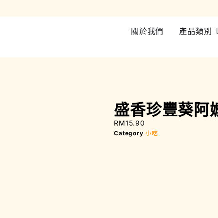
加入會員即可享有所有產品 5% 折扣 | 西馬RM200 即可免費送貨
關於我們
產品類別
盛香珍豐葵阿嬤
RM
15.90
Category
小吃