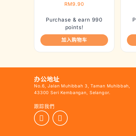
RM
9.90
Purchase & earn 990
P
points!
加入购物车
办公地址
No.6, Jalan Muhibbah 3, Taman Muhibbah,
43300 Seri Kembangan, Selangor.
跟踪我們