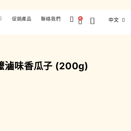
促銷產品
聯絡我們
0
中文
ENG
滷味香瓜子 (200g)